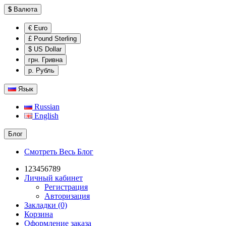
$
Валюта
€ Euro
£ Pound Sterling
$ US Dollar
грн. Гривна
р. Рубль
Язык
Russian
English
Блог
Смотреть Весь Блог
123456789
Личный кабинет
Регистрация
Авторизация
Закладки (0)
Корзина
Оформление заказа