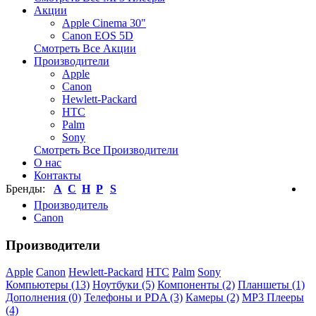
Акции
Apple Cinema 30"
Canon EOS 5D
Смотреть Все Акции
Производители
Apple
Canon
Hewlett-Packard
HTC
Palm
Sony
Смотреть Все Производители
О нас
Контакты
Бренды:
A
C
H
P
S
Производитель
Canon
Производители
Apple
Canon
Hewlett-Packard
HTC
Palm
Sony
Компьютеры (13)
Ноутбуки (5)
Компоненты (2)
Планшеты (1)
Дополнения (0)
Телефоны и PDA (3)
Камеры (2)
MP3 Плееры
(4)