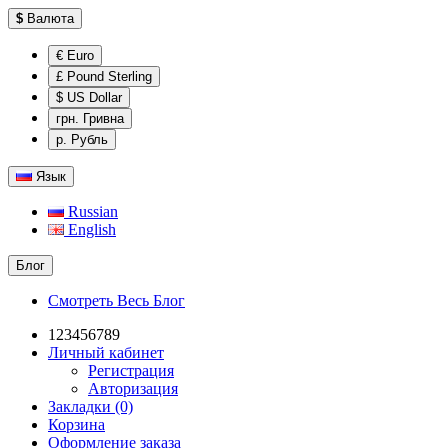
$
Валюта
€ Euro
£ Pound Sterling
$ US Dollar
грн. Гривна
р. Рубль
Язык
Russian
English
Блог
Смотреть Весь Блог
123456789
Личный кабинет
Регистрация
Авторизация
Закладки (0)
Корзина
Оформление заказа