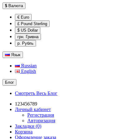
$
Валюта
€ Euro
£ Pound Sterling
$ US Dollar
грн. Гривна
р. Рубль
Язык
Russian
English
Блог
Смотреть Весь Блог
123456789
Личный кабинет
Регистрация
Авторизация
Закладки (0)
Корзина
Оформление заказа