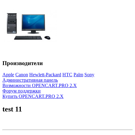
Производители
Apple
Canon
Hewlett-Packard
HTC
Palm
Sony
Административная панель
Возможности OPENCART.PRO 2.X
Форум поддержки
Купить OPENCART.PRO 2.X
test 11