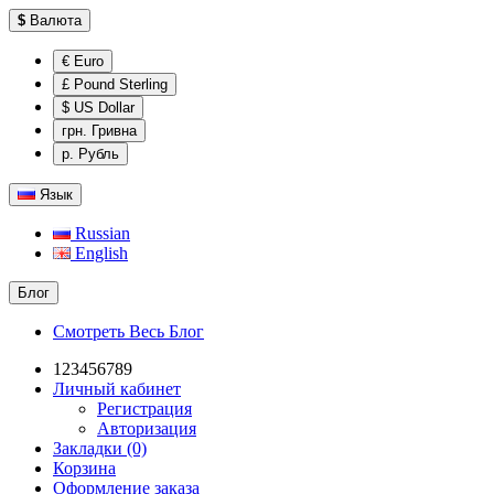
$
Валюта
€ Euro
£ Pound Sterling
$ US Dollar
грн. Гривна
р. Рубль
Язык
Russian
English
Блог
Смотреть Весь Блог
123456789
Личный кабинет
Регистрация
Авторизация
Закладки (0)
Корзина
Оформление заказа