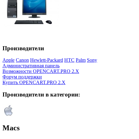
Производители
Apple
Canon
Hewlett-Packard
HTC
Palm
Sony
Административная панель
Возможности OPENCART.PRO 2.X
Форум поддержки
Купить OPENCART.PRO 2.X
Производители в категории:
Macs